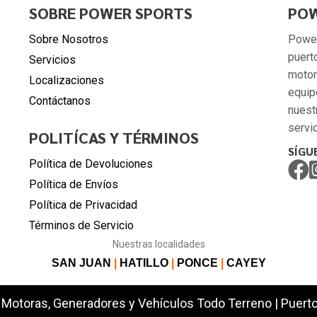
SOBRE POWER SPORTS
POW
Sobre Nosotros
Power
puert
Servicios
motor
Localizaciones
equip
Contáctanos
nuest
servic
POLITÍCAS Y TÉRMINOS
SÍGU
Política de Devoluciones
Política de Envíos
Política de Privacidad
Términos de Servicio
Nuestras localidades
SAN JUAN
|
HATILLO
|
PONCE
|
CAYEY
Motoras, Generadores y Vehículos Todo Terreno | Puerto 