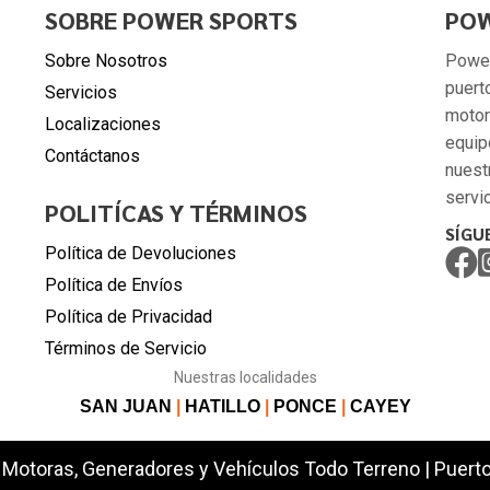
SOBRE POWER SPORTS
POW
Sobre Nosotros
Power
puert
Servicios
motor
Localizaciones
equip
Contáctanos
nuest
servic
POLITÍCAS Y TÉRMINOS
SÍGU
Política de Devoluciones
Política de Envíos
Política de Privacidad
Términos de Servicio
Nuestras localidades
SAN JUAN
|
HATILLO
|
PONCE
|
CAYEY
Motoras, Generadores y Vehículos Todo Terreno | Puerto 